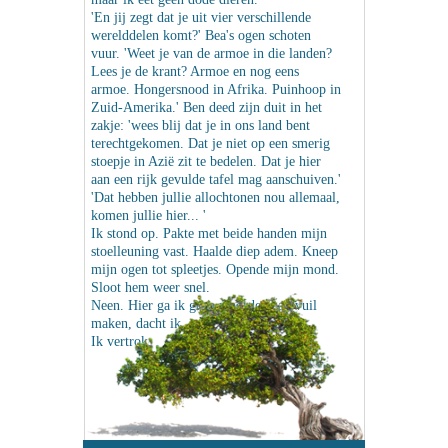
'En jij zegt dat je uit vier verschillende
werelddelen komt?' Bea's ogen schoten
vuur. 'Weet je van de armoe in die landen?
Lees je de krant? Armoe en nog eens
armoe. Hongersnood in Afrika. Puinhoop in
Zuid-Amerika.' Ben deed zijn duit in het
zakje: 'wees blij dat je in ons land bent
terechtgekomen. Dat je niet op een smerig
stoepje in Azië zit te bedelen. Dat je hier
aan een rijk gevulde tafel mag aanschuiven.'
'Dat hebben jullie allochtonen nou allemaal,
komen jullie hier... '
Ik stond op. Pakte met beide handen mijn
stoelleuning vast. Haalde diep adem. Kneep
mijn ogen tot spleetjes. Opende mijn mond.
Sloot hem weer snel.
Neen. Hier ga ik geen woorden aan vuil
maken, dacht ik.
Ik vertrok.