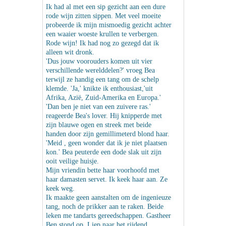
Ik had al met een sip gezicht aan een dure
rode wijn zitten sippen. Met veel moeite
probeerde ik mijn mismoedig gezicht achter
een waaier woeste krullen te verbergen.
Rode wijn! Ik had nog zo gezegd dat ik
alleen wit dronk.
'Dus jouw voorouders komen uit vier
verschillende werelddelen?' vroeg Bea
terwijl ze handig een tang om de schelp
klemde. 'Ja,' knikte ik enthousiast,'uit
Afrika, Azië, Zuid-Amerika en Europa.'
'Dan ben je niet van een zuivere ras.'
reageerde Bea's lover. Hij knipperde met
zijn blauwe ogen en streek met beide
handen door zijn gemillimeterd blond haar.
'Meid , geen wonder dat ik je niet plaatsen
kon.' Bea peuterde een dode slak uit zijn
ooit veilige huisje.
Mijn vriendin bette haar voorhoofd met
haar damasten servet. Ik keek haar aan. Ze
keek weg.
Ik maakte geen aanstalten om de ingenieuze
tang, noch de prikker aan te raken. Beide
leken me tandarts gereedschappen. Gastheer
Ben stond op. Liep naar het rijdend