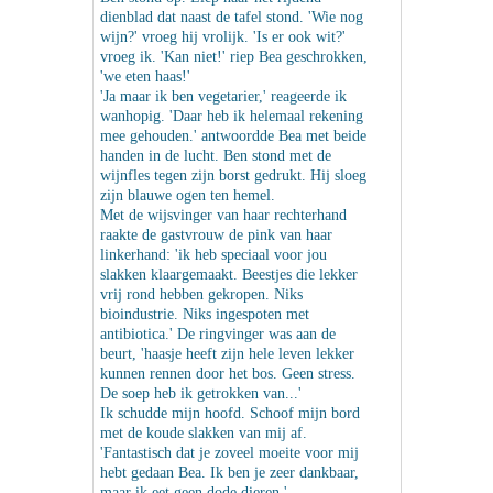
dienblad dat naast de tafel stond. 'Wie nog
wijn?' vroeg hij vrolijk. 'Is er ook wit?'
vroeg ik. 'Kan niet!' riep Bea geschrokken,
'we eten haas!'
'Ja maar ik ben vegetarier,' reageerde ik
wanhopig. 'Daar heb ik helemaal rekening
mee gehouden.' antwoordde Bea met beide
handen in de lucht. Ben stond met de
wijnfles tegen zijn borst gedrukt. Hij sloeg
zijn blauwe ogen ten hemel.
Met de wijsvinger van haar rechterhand
raakte de gastvrouw de pink van haar
linkerhand: 'ik heb speciaal voor jou
slakken klaargemaakt. Beestjes die lekker
vrij rond hebben gekropen. Niks
bioindustrie. Niks ingespoten met
antibiotica.' De ringvinger was aan de
beurt, 'haasje heeft zijn hele leven lekker
kunnen rennen door het bos. Geen stress.
De soep heb ik getrokken van...'
Ik schudde mijn hoofd. Schoof mijn bord
met de koude slakken van mij af.
'Fantastisch dat je zoveel moeite voor mij
hebt gedaan Bea. Ik ben je zeer dankbaar,
maar ik eet geen dode dieren.'