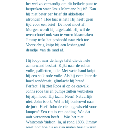
het wel zo verstandig om dit heikele punt te
bespreken waar Jesus Marciano bij is? Kan
hij niet beter per brief dit akkefietje
afronden? Hoe laat is het? Hij heeft geen
tijd voor een brief. De hoed moet af.
Morgen wordt hij afgehaald. Hij wil de
ovenschotel ook van te voren klaarmaken.
Jimmy trekt het pashoofd naar zich toe.
Voorzichtig knipt hij een loshangend
draadje van de rand af.
Hij loopt naar de lange tafel die de hele
achterwand beslaat. Kijkt naar de rollen
voile, pailletten, tule. Met vaste hand knipt
hij een stuk rode voile. Als hij even later de
hoed ronddraait, glimlacht hij breed.
Perfect! Hij ziet Roos al op de catwalk.
Johns rode tas en pumps zullen verbleken
bij zijn hoed. Hij lacht. Neen! Natuurlijk
niet. John is o.k. Wel is hij benieuwd naar
de jurk. Heeft John de rits ingewisseld voor
knopen? Een rits is een onding. Wie dat
ooit verzonnen heeft... Was het niet
Whitcomb Yudson. Ja, al rond 1893. Jimmy
weet nog hoe hij en zijn maten bezig waren.